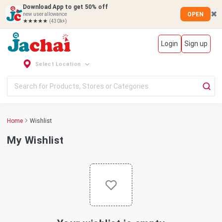
Download App to get 50% off
✖
OPEN
new user allowance
★★★★★
(430k+)
Login
Sign up
Select Location
Home
Wishlist
My Wishlist