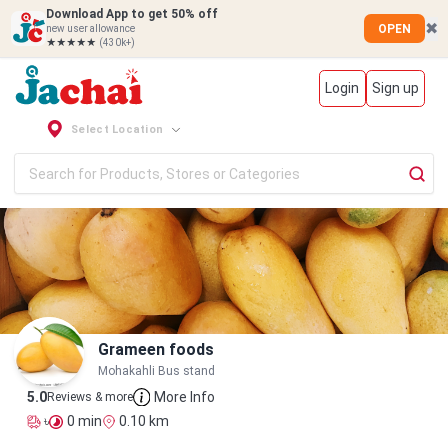
Download App to get 50% off
✖
OPEN
new user allowance
★★★★★
(430k+)
Login
Sign up
Select Location
Grameen foods
Mohakahli Bus stand
5
.0
More Info
Reviews & more
৳
0
min
0.10
km