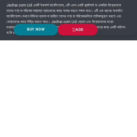
Jachai.com Ltd একটি ইকমার্স মার্কেটপ্লেস, এটি এমন একটি প্ল্যাটফর্ম যা একাধিক বিক্রেতাকে
তাদের পণ্য বা পরিষেবা সম্ভাব্য গ্রাহকদের কাছে অফার করতে সক্ষম করে। এটি এক ধরনের অনলাইন
মার্কেটপ্লেস যেখানে বিভিন্ন ব্যবসা বা ব্যক্তি তাদের পণ্য বা পরিষেবাগুলিকে তালিকাভুক্ত করতে এবং
ভোক্তাদের কাছে বিক্রি করতে পারে। Jachai.com Ltd ক্রেতা এবং বিক্রেতাদের মধ্যে
মধ্যস্থতাকারী হিসাবে কাজ করে এবং সাধারণত প্ল্যাটফর্মে সংঘটিত প্রতিটি লেনদেনের জন্য একটি কমিশন
BUY NOW
ADD
বা ফি চার্জ করে।
Got Question? Call us 24/7
9639-333444
Information
Customer Service
Order Process
About Us
Campaign Update
Returns & Refunds
News & Events
Terms & Conditions
Support & Helpline
Jachai Career Club
EMI Policy
Privacy Policy
Get in Touch
69/E, Green road, Panthapath, Dhaka-1215.