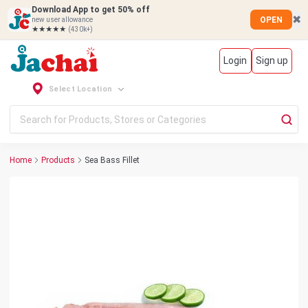
Download App to get 50% off
✖
OPEN
new user allowance
★★★★★
(430k+)
Login
Sign up
Select Location
Home
Products
Sea Bass Fillet