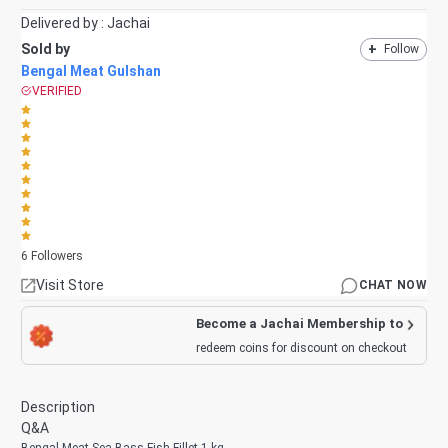
Delivered by :
Jachai
Sold by
+
Follow
Bengal Meat Gulshan
VERIFIED
6
Followers
Visit Store
CHAT NOW
Become a Jachai Membership to
redeem coins for discount on checkout
Description
Q&A
Bengal Meat Sea Bass Fish Fillet 1 kg