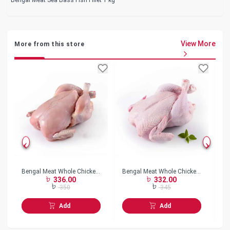
View More
More from this store
Bengal Meat Whole Chicken
Bengal Meat Whole Chicken
Be
336.00
332.00
Skin Less w/o Neck Frozen
Skin On w/o Neck Frozen
Bo
350
345
Add
Add