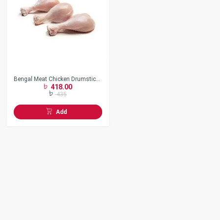
Bengal Meat Chicken Drumstick
418.00
Skin Off
435
Add