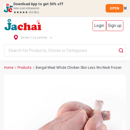
Download App to get 50% off
✖
OPEN
new user allowance
★★★★★
(430k+)
Login
Sign up
Select Location
Home
Products
Bengal Meat Whole Chicken Skin Less Wo Neck Frozen