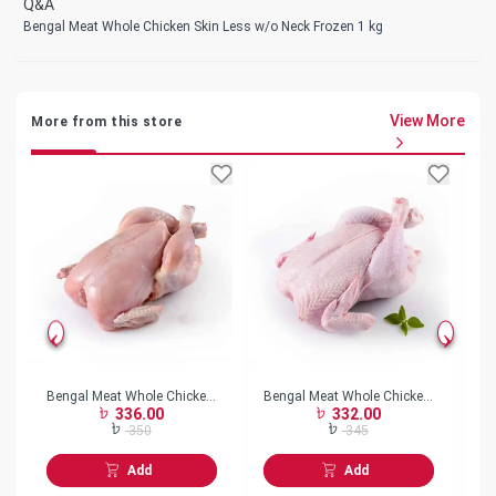
Q&A
Bengal Meat Whole Chicken Skin Less w/o Neck Frozen 1 kg
View More
More from this store
Bengal Meat Whole Chicken
Bengal Meat Whole Chicken
Be
336.00
332.00
Skin Less w/o Neck Frozen
Skin On w/o Neck Frozen
Bo
350
345
Add
Add