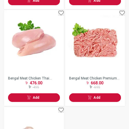
Add
Add
Bengal Meat Chicken Thai
Bengal Meat Chicken Premium
476.00
668.00
Boneless
Keema
495
695
Add
Add