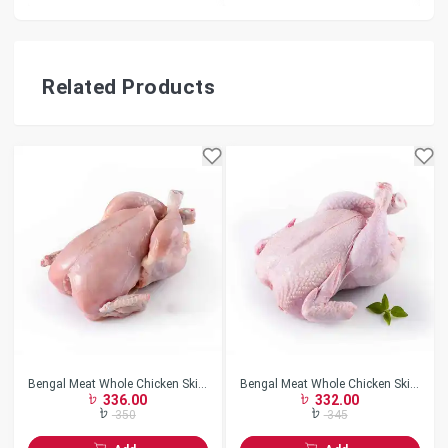
Related Products
Bengal Meat Whole Chicken Skin
Bengal Meat Whole Chicken Skin
336.00
332.00
Less w/o Neck Frozen
On w/o Neck Frozen
350
345