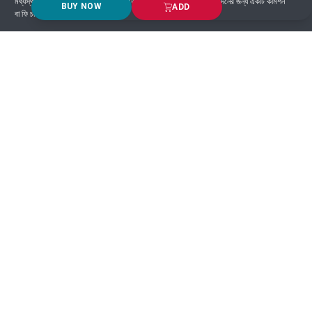
মধ্যস্থতাকারী হিসাবে কাজ করে এবং সাধারণত প্ল্যাটফর্মে সংঘটিত প্রতিটি লেনদেনের জন্য একটি কমিশন
BUY NOW
ADD
বা ফি চার্জ করে।
Got Question? Call us 24/7
9639-333444
Information
Customer Service
Order Process
About Us
Campaign Update
Returns & Refunds
News & Events
Terms & Conditions
Support & Helpline
Jachai Career Club
EMI Policy
Privacy Policy
Get in Touch
69/E, Green road, Panthapath, Dhaka-1215.
+880 1955-529893
support@jachai.com