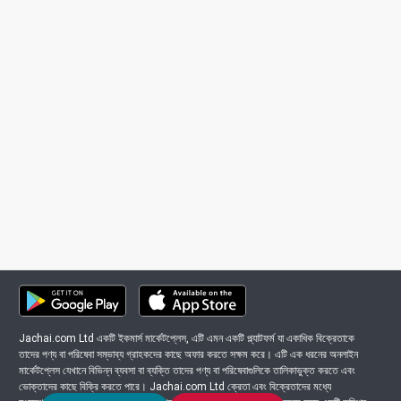
Jachai.com Ltd একটি ইকমার্স মার্কেটপ্লেস, এটি এমন একটি প্ল্যাটফর্ম যা একাধিক বিক্রেতাকে
তাদের পণ্য বা পরিষেবা সম্ভাব্য গ্রাহকদের কাছে অফার করতে সক্ষম করে। এটি এক ধরনের অনলাইন
মার্কেটপ্লেস যেখানে বিভিন্ন ব্যবসা বা ব্যক্তি তাদের পণ্য বা পরিষেবাগুলিকে তালিকাভুক্ত করতে এবং
ভোক্তাদের কাছে বিক্রি করতে পারে। Jachai.com Ltd ক্রেতা এবং বিক্রেতাদের মধ্যে