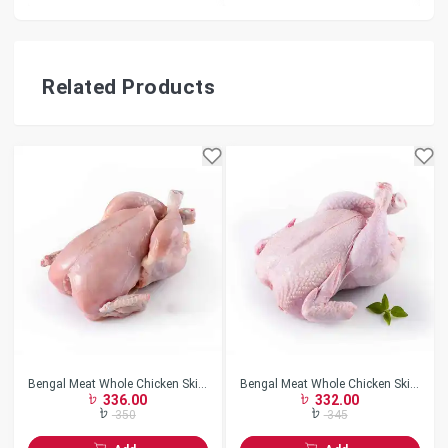
Related Products
Bengal Meat Whole Chicken Skin
Bengal Meat Whole Chicken Skin
336.00
332.00
Less w/o Neck Frozen
On w/o Neck Frozen
350
345