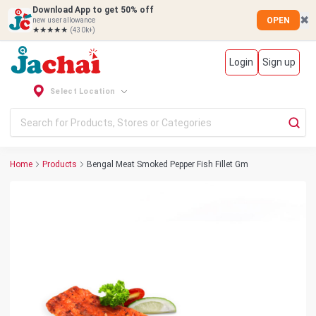
Download App to get 50% off
✖
OPEN
new user allowance
★★★★★
(430k+)
Login
Sign up
Select Location
Home
Products
Bengal Meat Smoked Pepper Fish Fillet Gm