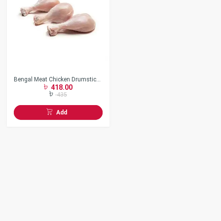
Bengal Meat Chicken Drumstick
418.00
Skin Off
435
Add