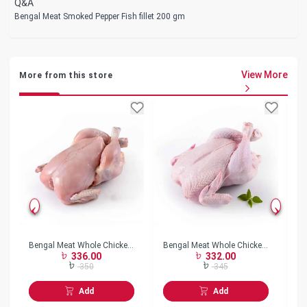
Q&A
Bengal Meat Smoked Pepper Fish fillet 200 gm
View More
More from this store
Bengal Meat Whole Chicken
Bengal Meat Whole Chicken
Be
336.00
332.00
Skin Less w/o Neck Frozen
Skin On w/o Neck Frozen
Bo
350
345
Add
Add