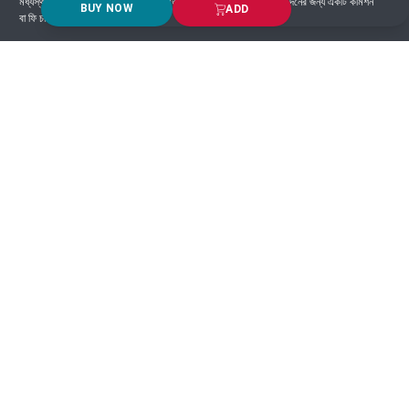
মধ্যস্থতাকারী হিসাবে কাজ করে এবং সাধারণত প্ল্যাটফর্মে সংঘটিত প্রতিটি লেনদেনের জন্য একটি কমিশন
BUY NOW
ADD
বা ফি চার্জ করে।
Got Question? Call us 24/7
9639-333444
Information
Customer Service
Order Process
About Us
Campaign Update
Returns & Refunds
News & Events
Terms & Conditions
Support & Helpline
Jachai Career Club
EMI Policy
Privacy Policy
Get in Touch
69/E, Green road, Panthapath, Dhaka-1215.
+880 1955-529893
support@jachai.com