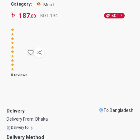
Category:
Meat
187
BDT 194
-BDT
7
.00
0
reviews
Delivery
To Bangladesh
Delivery From:
Dhaka
Delivery to:
Delivery Method