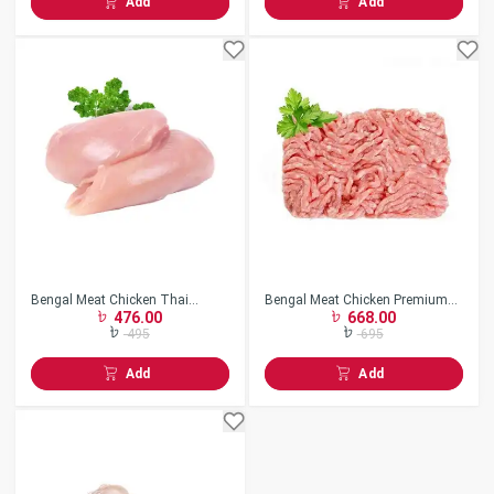
Add
Add
Bengal Meat Chicken Thai
Bengal Meat Chicken Premium
476.00
668.00
Boneless
Keema
495
695
Add
Add