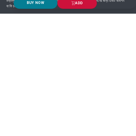
মধ্যস্থতাকারী হিসাবে কাজ করে এবং সাধারণত প্ল্যাটফর্মে সংঘটিত প্রতিটি লেনদেনের জন্য একটি কমিশন
BUY NOW
ADD
বা ফি চার্জ করে।
Got Question? Call us 24/7
9639-333444
Information
Customer Service
Order Process
About Us
Campaign Update
Returns & Refunds
News & Events
Terms & Conditions
Support & Helpline
Jachai Career Club
EMI Policy
Privacy Policy
Get in Touch
69/E, Green road, Panthapath, Dhaka-1215.
+880 1955-529893
support@jachai.com