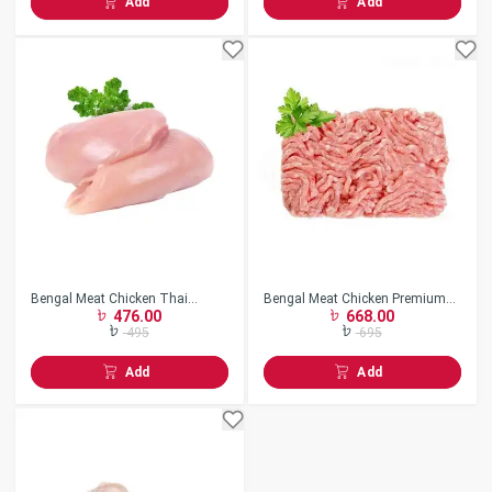
Add
Add
Bengal Meat Chicken Thai
Bengal Meat Chicken Premium
476.00
668.00
Boneless
Keema
495
695
Add
Add