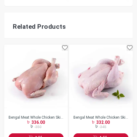
Related Products
Bengal Meat Whole Chicken Skin
Bengal Meat Whole Chicken Skin
336.00
332.00
Less w/o Neck Frozen
On w/o Neck Frozen
350
345