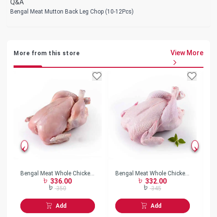
Q&A
Bengal Meat Mutton Back Leg Chop (10-12Pcs)
View More
More from this store
Bengal Meat Whole Chicken
Bengal Meat Whole Chicken
Be
336.00
332.00
Skin Less w/o Neck Frozen
Skin On w/o Neck Frozen
Bo
350
345
Add
Add