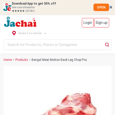
Download App to get 50% off
✖
OPEN
new user allowance
★★★★★
(430k+)
Login
Sign up
Select Location
Home
Products
Bengal Meat Mutton Back Leg Chop Pcs