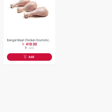
Bengal Meat Chicken Drumstick
418.00
Skin Off
435
Add