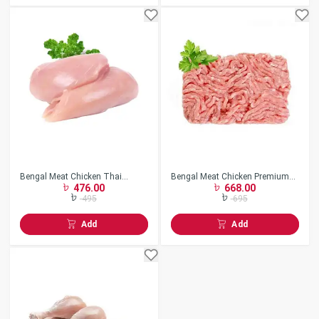
Bengal Meat Chicken Thai
Bengal Meat Chicken Premium
476.00
668.00
Boneless
Keema
495
695
Add
Add