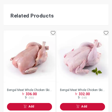
Related Products
Bengal Meat Whole Chicken Skin
Bengal Meat Whole Chicken Skin
336.00
332.00
Less w/o Neck Frozen
On w/o Neck Frozen
350
345
Add
Add