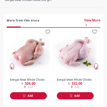
View More
More from this store
Bengal Meat Whole Chicken
Bengal Meat Whole Chicken
Be
336.00
332.00
Skin Less w/o Neck Frozen
Skin On w/o Neck Frozen
Bo
350
345
Add
Add