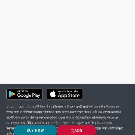
Jachai.com Ltd একটি ইকমার্স মার্কেটপ্লেস, এটি এমন একটি প্ল্যাটফর্ম যা একাধিক বিক্রেতাকে
তাদের পণ্য বা পরিষেবা সম্ভাব্য গ্রাহকদের কাছে অফার করতে সক্ষম করে। এটি এক ধরনের অনলাইন
মার্কেটপ্লেস যেখানে বিভিন্ন ব্যবসা বা ব্যক্তি তাদের পণ্য বা পরিষেবাগুলিকে তালিকাভুক্ত করতে এবং
ভোক্তাদের কাছে বিক্রি করতে পারে। Jachai.com Ltd ক্রেতা এবং বিক্রেতাদের মধ্যে
মধ্যস্থতাকারী হিসাবে কাজ করে এবং সাধারণত প্ল্যাটফর্মে সংঘটিত প্রতিটি লেনদেনের জন্য একটি কমিশন
BUY NOW
ADD
বা ফি চার্জ করে।