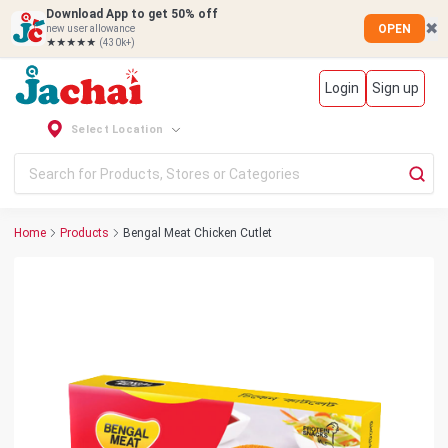
Download App to get 50% off
✖
OPEN
new user allowance
★★★★★
(430k+)
Login
Sign up
Select Location
Home
Products
Bengal Meat Chicken Cutlet