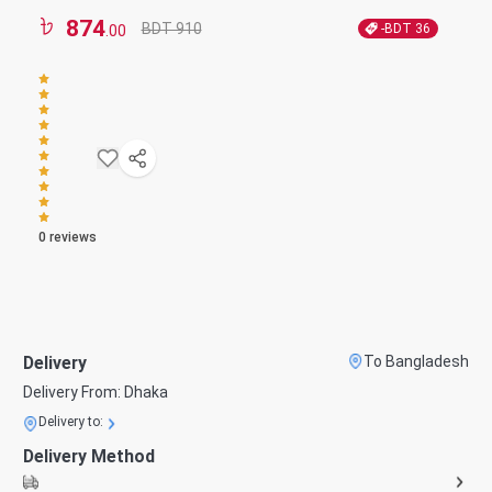
874
BDT 910
-BDT
36
.00
0
reviews
Delivery
To Bangladesh
Delivery From:
Dhaka
Delivery to:
Delivery Method