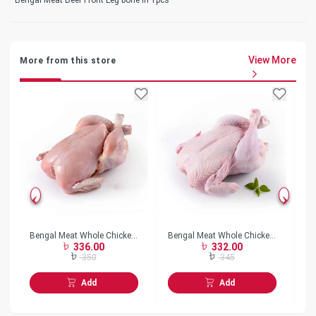
View More
More from this store
Bengal Meat Whole Chicken
Bengal Meat Whole Chicken
Be
336.00
332.00
Skin Less w/o Neck Frozen
Skin On w/o Neck Frozen
Bo
350
345
Add
Add