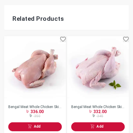
Related Products
Bengal Meat Whole Chicken Skin
Bengal Meat Whole Chicken Skin
336.00
332.00
Less w/o Neck Frozen
On w/o Neck Frozen
350
345
Add
Add