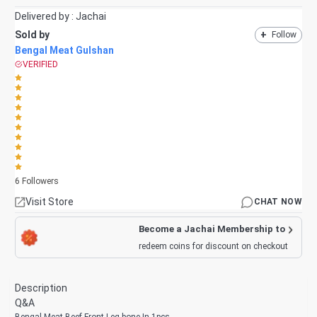
Delivered by :
Jachai
Sold by
+
Follow
Bengal Meat Gulshan
VERIFIED
6
Followers
Visit Store
CHAT NOW
Become a Jachai Membership to
redeem coins for discount on checkout
Description
Q&A
Bengal Meat Beef Front Leg bone In 1pcs