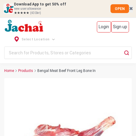
Download App to get 50% off
✖
OPEN
new user allowance
★★★★★
(430k+)
Login
Sign up
Select Location
Home
Products
Bengal Meat Beef Front Leg Bone In