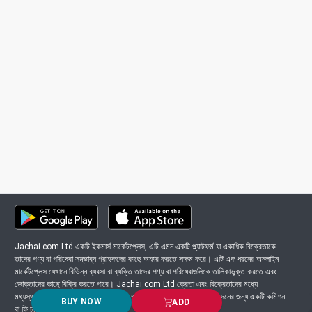
Jachai.com Ltd একটি ইকমার্স মার্কেটপ্লেস, এটি এমন একটি প্ল্যাটফর্ম যা একাধিক বিক্রেতাকে
তাদের পণ্য বা পরিষেবা সম্ভাব্য গ্রাহকদের কাছে অফার করতে সক্ষম করে। এটি এক ধরনের অনলাইন
মার্কেটপ্লেস যেখানে বিভিন্ন ব্যবসা বা ব্যক্তি তাদের পণ্য বা পরিষেবাগুলিকে তালিকাভুক্ত করতে এবং
ভোক্তাদের কাছে বিক্রি করতে পারে। Jachai.com Ltd ক্রেতা এবং বিক্রেতাদের মধ্যে
মধ্যস্থতাকারী হিসাবে কাজ করে এবং সাধারণত প্ল্যাটফর্মে সংঘটিত প্রতিটি লেনদেনের জন্য একটি কমিশন
BUY NOW
ADD
বা ফি চার্জ করে।