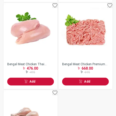
Bengal Meat Chicken Thai
Bengal Meat Chicken Premium
476.00
668.00
Boneless
Keema
495
695
Add
Add