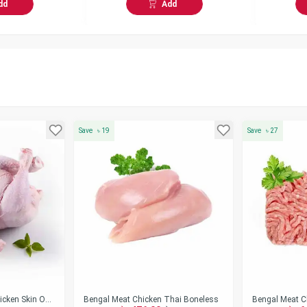
dd
Add
Save
৳
19
Save
৳
27
icken Skin On
Bengal Meat Chicken Thai Boneless
Bengal Meat C