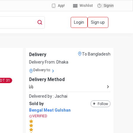
App!
Wishlist
Signin
Login
Sign up
Delivery
To Bangladesh
Delivery From:
Dhaka
Delivery to:
Delivery Method
BDT
31
Delivered by :
Jachai
Sold by
+
Follow
Bengal Meat Gulshan
VERIFIED