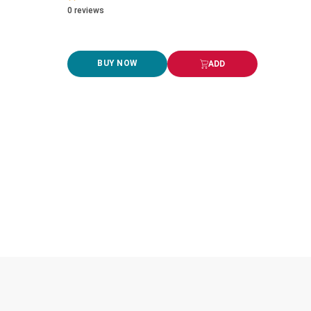
0
reviews
BUY NOW
ADD