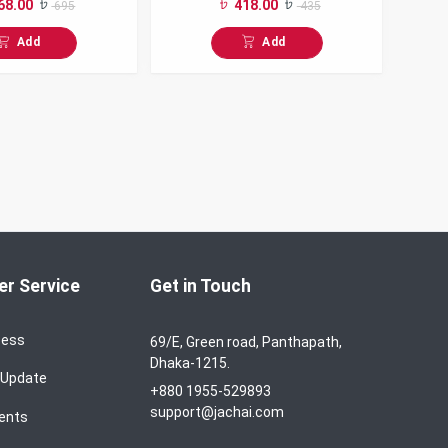
68.00
418.00
695
435
Off
Add
Add
r Service
Get in Touch
cess
69/E, Green road, Panthapath,
Dhaka-1215.
 Update
+880 1955-529893
support@jachai.com
ents