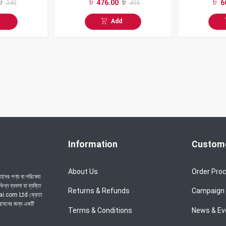
476.00
6
345
495
Keema
Add
Information
Custome
About Us
Order Pro
দের পণ্য বা পরিষেবা
্ন ব্যবসা বা ব্যক্তি
Returns & Refunds
Campaign
chai.com Ltd ক্রেতা
েনদেনের জন্য একটি
Terms & Conditions
News & Ev