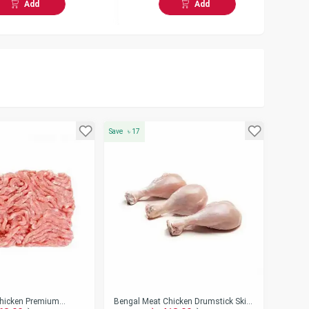
Add
Add
Save
৳
17
hicken Premium
Bengal Meat Chicken Drumstick Skin