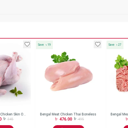
Save
৳
19
Save
৳
27
Chicken Skin On
Bengal Meat Chicken Thai Boneless
Bengal Mea
0
476.00
345
495
Keema