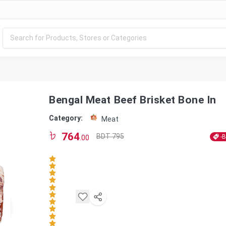
Bengal Meat Beef Brisket Bone In
Category:
Meat
764
BDT 795
-
.00