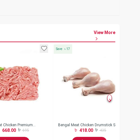
View More
Save
৳
17
Save
t Chicken Premium
Bengal Meat Chicken Drumstick Skin
Be
668.00
418.00
695
435
Off