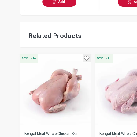
Add
A
Related Products
Save
৳
14
Save
৳
13
Bengal Meat Whole Chicken Skin
Bengal Meat Whole Ch