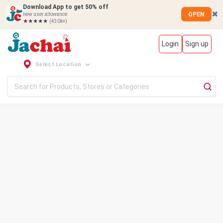
Download App to get 50% off
✖
OPEN
new user allowance
★★★★★
(430k+)
Login
Sign up
Select Location