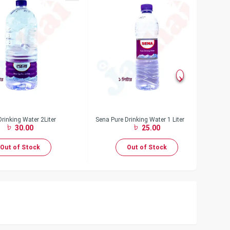
rinking Water 2Liter
Sena Pure Drinking Water 1 Liter
Se
30.00
25.00
Out of Stock
Out of Stock