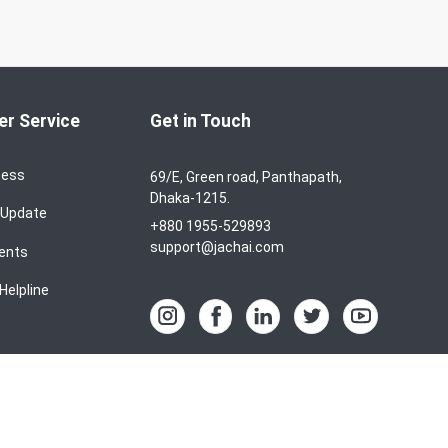
r Service
Get in Touch
cess
69/E, Green road, Panthapath,
Dhaka-1215.
 Update
+880 1955-529893
support@jachai.com
ents
Helpline