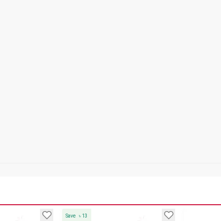
Save
৳
13