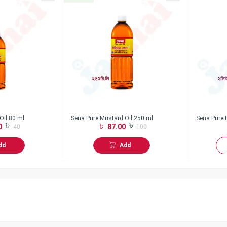
Oil 80 ml
Sena Pure Mustard Oil 250 ml
Sena Pure D
0
87.00
40
100
dd
Add