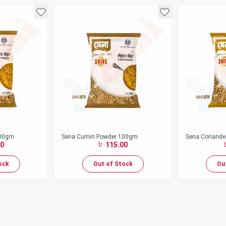
200gm
Sena Cumin Powder 100gm
Sena Coriande
0
115.00
ock
Out of Stock
Ou