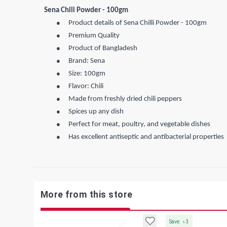
Sena Chili Powder - 100gm
●
Product details of Sena Chilli Powder - 100gm
●
Premium Quality
●
Product of Bangladesh
●
Brand: Sena
●
Size: 100gm
●
Flavor: Chili
●
Made from freshly dried chili peppers
●
Spices up any dish
●
Perfect for meat, poultry, and vegetable dishes
●
Has excellent antiseptic and antibacterial properties
More from this store
Save
৳
3