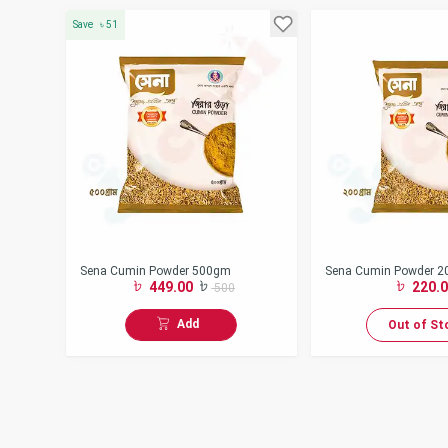
Save
৳
51
Sena Cumin Powder 500gm
Sena Cumin Powder 
220.0
449.00
500
Add
Out of St