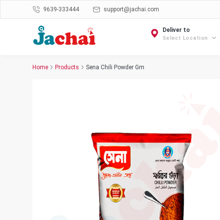
9639-333444
support@jachai.com
Deliver to
Select Location
Home
Products
Sena Chili Powder Gm