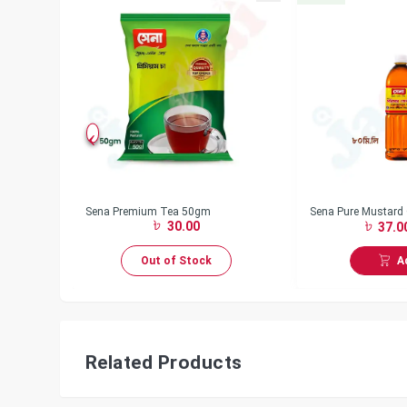
 gm
Sena Premium Tea 50gm
Sena Pure Mustard 
30.00
37.0
A
Out of Stock
Related Products