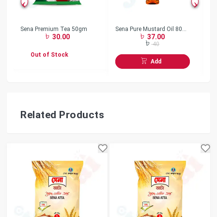
Sena Premium Tea 50gm
Sena Pure Mustard Oil 80
Se
30.00
37.00
ml
ml
40
Out of Stock
Add
Related Products