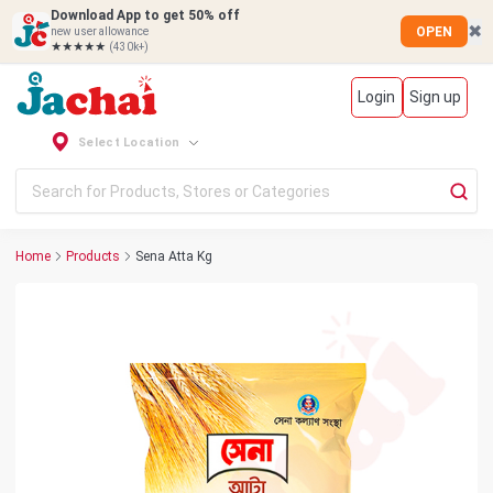
Download App to get 50% off
✖
OPEN
new user allowance
★★★★★
(430k+)
Login
Sign up
Select Location
Home
Products
Sena Atta Kg