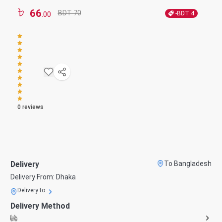
66
BDT 70
-BDT
4
.00
0
reviews
Delivery
To Bangladesh
Delivery From:
Dhaka
Delivery to:
Delivery Method