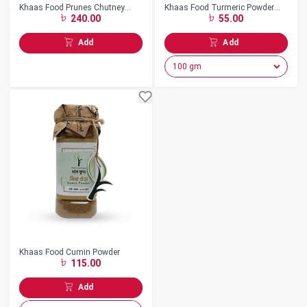
Khaas Food Prunes Chutney
Khaas Food Turmeric Powder
240.00
55.00
(আলুবোখারা) (200gm)
(হলুদ গুঁড়া)
Add
Add
Khaas Food Cumin Powder
115.00
Add