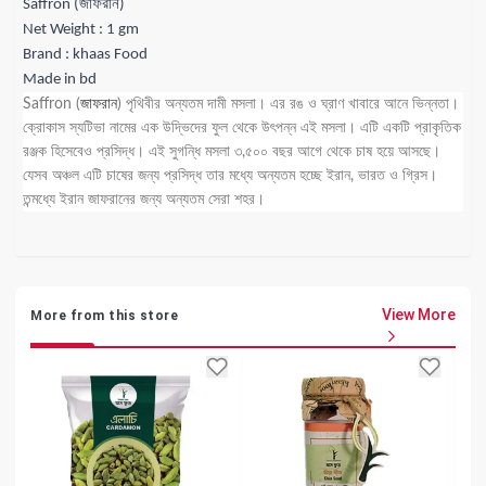
Saffron (জাফরান)
Net Weight : 1 gm
Brand : khaas Food
Made in bd
Saffron (
জাফরান
) পৃথিবীর অন্যতম দামী মসলা। এর রঙ ও ঘ্রাণ খাবারে আনে ভিন্নতা।
ক্রোকাস স্যটিভা নামের এক উদ্ভিদের ফুল থেকে উৎপন্ন এই মসলা। এটি একটি প্রাকৃতিক
রঞ্জক হিসেবেও প্রসিদ্ধ। এই সুগন্ধি মসলা ৩,৫০০ বছর আগে থেকে চাষ হয়ে আসছে।
যেসব অঞ্চল এটি চাষের জন্য প্রসিদ্ধ তার মধ্যে অন্যতম হচ্ছে ইরান, ভারত ও গ্রিস।
তন্মধ্যে ইরান জাফরানের জন্য অন্যতম সেরা শহর।
View More
More from this store