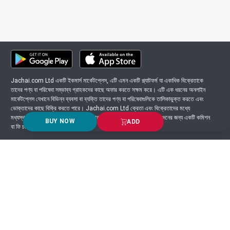
Jachai.com Ltd একটি ইকমার্স মার্কেটপ্লেস, এটি এমন একটি প্ল্যাটফর্ম যা একাধিক বিক্রেতাকে
তাদের পণ্য বা পরিষেবা সম্ভাব্য গ্রাহকদের কাছে অফার করতে সক্ষম করে। এটি এক ধরনের অনলাইন
মার্কেটপ্লেস যেখানে বিভিন্ন ব্যবসা বা ব্যক্তি তাদের পণ্য বা পরিষেবাগুলিকে তালিকাভুক্ত করতে এবং
ভোক্তাদের কাছে বিক্রি করতে পারে। Jachai.com Ltd ক্রেতা এবং বিক্রেতাদের মধ্যে
মধ্যস্থতাকারী হিসাবে কাজ করে এবং সাধারণত প্ল্যাটফর্মে সংঘটিত প্রতিটি লেনদেনের জন্য একটি কমিশন
BUY NOW
ADD
বা ফি চার্জ করে।
Got Question? Call us 24/7
9639-333444
Information
Customer Service
Order Process
About Us
Campaign Update
Returns & Refunds
News & Events
Terms & Conditions