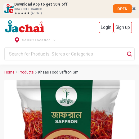
Download App to get 50% off
✖
OPEN
new user allowance
★★★★★
(430k+)
Login
Sign up
Select Location
Home
Products
Khaas Food Saffron Gm