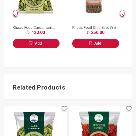
Khaas Food Cardamom
Khaas Food Chia Seed (চিয়া
Kh
120.00
250.00
(এলাচ)-(25 gm)
বীজ)- (150gm)
বা
Add
Add
Related Products