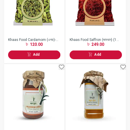
Khaas Food Cardamom (এলাচ)-
Khaas Food Saffron (জাফরান) (1
120.00
249.00
(25 gm)
gm)
Add
Add