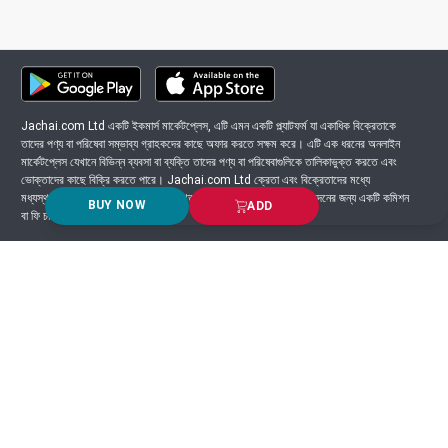
Jachai.com Ltd একটি ইকমার্স মার্কেটপ্লেস, এটি এমন একটি প্ল্যাটফর্ম যা একাধিক বিক্রেতাকে
তাদের পণ্য বা পরিষেবা সম্ভাব্য গ্রাহকদের কাছে অফার করতে সক্ষম করে। এটি এক ধরনের অনলাইন
মার্কেটপ্লেস যেখানে বিভিন্ন ব্যবসা বা ব্যক্তি তাদের পণ্য বা পরিষেবাগুলিকে তালিকাভুক্ত করতে এবং
ভোক্তাদের কাছে বিক্রি করতে পারে। Jachai.com Ltd ক্রেতা এবং বিক্রেতাদের মধ্যে
মধ্যস্থতাকারী হিসাবে কাজ করে এবং সাধারণত প্ল্যাটফর্মে সংঘটিত প্রতিটি লেনদেনের জন্য একটি কমিশন
BUY NOW
ADD
বা ফি চার্জ করে।
Got Question? Call us 24/7
9639-333444
Information
Customer Service
Order Process
About Us
Campaign Update
Returns & Refunds
News & Events
Terms & Conditions
Support & Helpline
Jachai Career Club