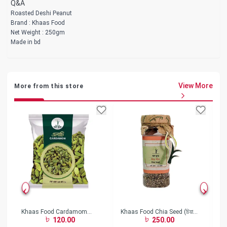
Q&A
Roasted Deshi Peanut
Brand : Khaas Food
Net Weight : 250gm
Made in bd
View More
More from this store
Khaas Food Cardamom
Khaas Food Chia Seed (চিয়া
Kh
120.00
250.00
(এলাচ)-(25 gm)
বীজ)- (150gm)
বা