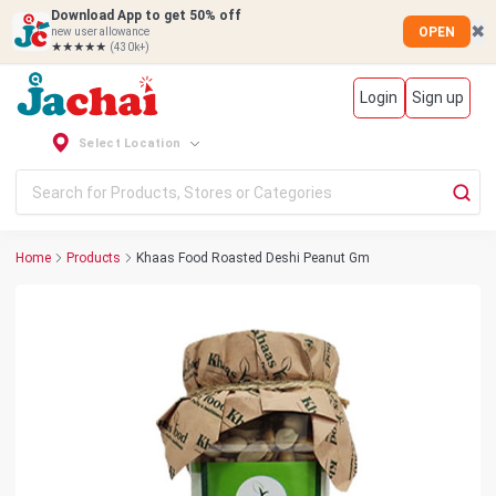
Download App to get 50% off
✖
OPEN
new user allowance
★★★★★
(430k+)
Login
Sign up
Select Location
Home
Products
Khaas Food Roasted Deshi Peanut Gm