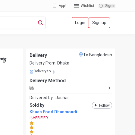
App!
Wishlist
Signin
Login
Sign up
Delivery
To Bangladesh
্র
Delivery From:
Dhaka
Delivery to:
Delivery Method
Delivered by :
Jachai
Sold by
+
Follow
Khaas Food Dhanmondi
VERIFIED