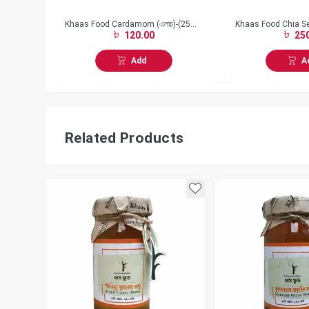
Dry Fish
Khaas Food Cardamom (এলাচ)-(25
Khaas Food Chia Seed
120.00
250
gm)
(150gm)
Add
A
Related Products