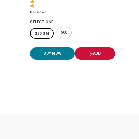
0
reviews
SELECT ONE
500
250 GM
BUY NOW
ADD