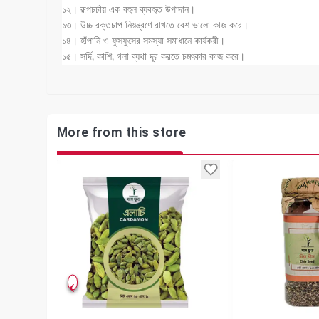
১২। রূপচর্চায় এক বহুল ব্যবহৃত উপাদান।
১৩। উচ্চ রক্তচাপ নিয়ন্ত্রণে রাখতে বেশ ভালো কাজ করে।
১৪। হাঁপানি ও ফুসফুসের সমস্যা সমাধানে কার্যকরী।
১৫। সর্দি, কাশি, গলা ব্যথা দূর করতে চমৎকার কাজ করে।
More from this store