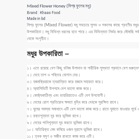
Mixed Flower Honey (মিশ্র ফুলের মধু)
Brand : Khaas Food
Made in bd
মিশ্র ফুলের (Mixed Flower) মধু সবচেয়ে সুলভ ও সকলের কাছে গ্রহণীয় মধুর মধ্
উপকারিতা। মধু বিভিন্ন ধরনের হতে পারে। এর বিভিন্নতা নির্ভর করে মৌমাছি সর্
থেকে সংগৃহীত।
মধুর উপকারিতা –
১। এতে রয়েছে বেশ কিছু খনিজ উপাদান যা শারীরিক সুস্থতা প্রদানে বেশ গুরুত্বপূ
২। দেহে তাপ ও শক্তির যোগান দেয়।
৩। হজমক্রিয়াকে ত্বরান্বিত করে হজমে সহায়তা করে।
৪। অ্যাসিডিটি উপশমে বেশ ভালো কাজ করে।
৫। কোষ্ঠ্যকাঠিন্য এবং ডায়রিয়াতেও এটি বেশ উপযোগী।
৬। দেহের রোগ প্রতিরোধ ক্ষমতা বৃদ্ধি করে দেহকে সুরক্ষিত রাখে।
৭। ঘুমের সমস্যা সমাধানে এটি বেশ ভালো কাজ করে। রাতে ঘুমাতে যাওয়ার পূর্বে এক
৮। রক্তশূন্যতা দূর করে ভূমিকা রাখে।
৯। দেহের পানিশূন্যতা দূর করতে ভূমিকা রাখে।
১০। অতিরিক্ত মেদ কমিয়ে ওজন হ্রাসে ভূমিকা রাখে।
১১। ত্বক মসৃণ ও সজীব রাখতে কাজ করে এটি।