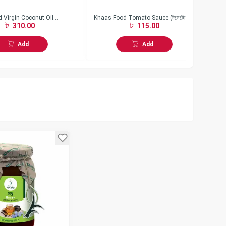
 Virgin Coconut Oil
Khaas Food Tomato Sauce (টমেটো সস)
Kh
310.00
115.00
) (200 gm)
(300 gm)
চাট
Add
Add