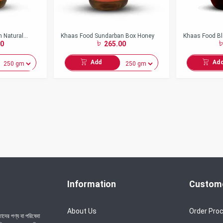
 Natural
Khaas Food Sundarban Box Honey
Khaas Food Bl
0
265.00
ধু)
Add
Ad
Information
Custome
About Us
Order Pro
দের পণ্য বা পরিষেবা