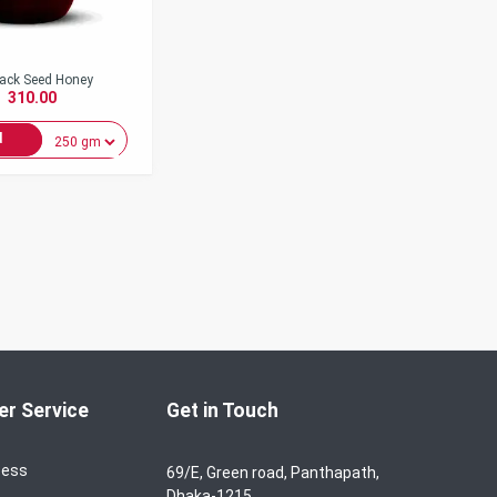
ack Seed Honey
310.00
d
r Service
Get in Touch
cess
69/E, Green road, Panthapath,
Dhaka-1215.