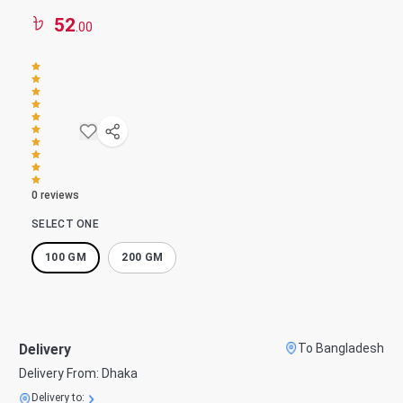
52
.00
0
reviews
SELECT ONE
100 GM
200 GM
Delivery
To Bangladesh
Delivery From:
Dhaka
Delivery to: