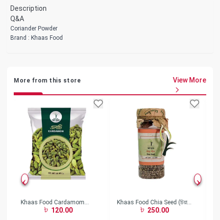
Description
Q&A
Coriander Powder
Brand : Khaas Food
View More
More from this store
Khaas Food Cardamom
Khaas Food Chia Seed (চিয়া
Kh
120.00
250.00
(এলাচ)-(25 gm)
বীজ)- (150gm)
বা