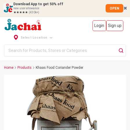
Download App to get 50% off
✖
OPEN
new user allowance
★★★★★
(430k+)
Login
Sign up
Select Location
Home
Products
Khaas Food Coriander Powder