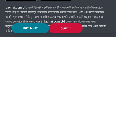
Jachai.com Ltd একটি ইকমার্স মার্কেটপ্লেস, এটি এমন একটি প্ল্যাটফর্ম যা একাধিক বিক্রেতাকে
তাদের পণ্য বা পরিষেবা সম্ভাব্য গ্রাহকদের কাছে অফার করতে সক্ষম করে। এটি এক ধরনের অনলাইন
মার্কেটপ্লেস যেখানে বিভিন্ন ব্যবসা বা ব্যক্তি তাদের পণ্য বা পরিষেবাগুলিকে তালিকাভুক্ত করতে এবং
ভোক্তাদের কাছে বিক্রি করতে পারে। Jachai.com Ltd ক্রেতা এবং বিক্রেতাদের মধ্যে
মধ্যস্থতাকারী হিসাবে কাজ করে এবং সাধারণত প্ল্যাটফর্মে সংঘটিত প্রতিটি লেনদেনের জন্য একটি কমিশন
BUY NOW
ADD
বা ফি চার্জ করে।
Got Question? Call us 24/7
9639-333444
Information
Customer Service
Order Process
About Us
Campaign Update
Returns & Refunds
News & Events
Terms & Conditions
Support & Helpline
Jachai Career Club
EMI Policy
Privacy Policy
Get in Touch
69/E, Green road, Panthapath, Dhaka-1215.