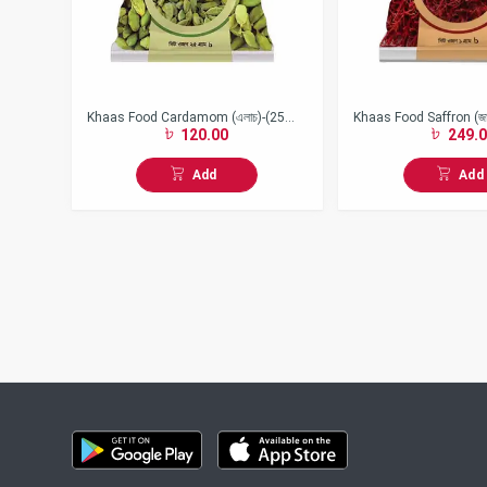
Khaas Food Cardamom (এলাচ)-(25
Khaas Food Saffron (জা
120.00
249.0
gm)
Add
Add