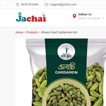
9639-333444
support@jachai.com
Deliver to
Select Location
Home
Products
Khaas Food Cardamom Gm