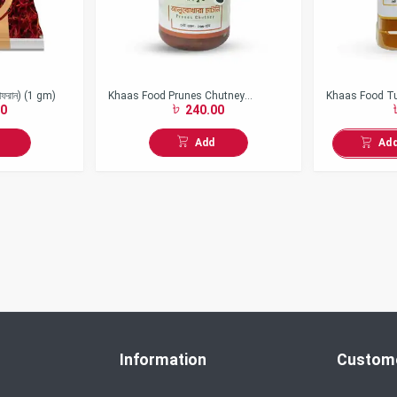
ফরান) (1 gm)
Khaas Food Prunes Chutney
Khaas Food Tu
0
240.00
(আলুবোখারা) (200gm)
গুঁড়া)
Add
Ad
Information
Custome