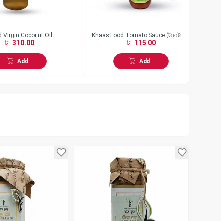
 Virgin Coconut Oil
Khaas Food Tomato Sauce (টমেটো সস)
Kh
310.00
115.00
) (200 gm)
(300 gm)
চাট
Add
Add