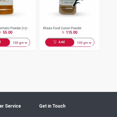
rmeric Powder (হলুদ
Khaas Food Cumin Powder
55.00
115.00
d
Add
r Service
Get in Touch