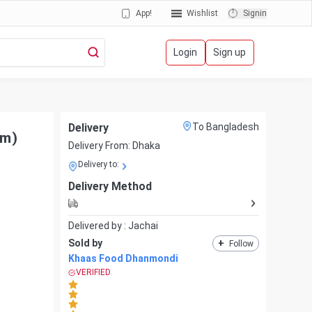
App!
Wishlist
Signin
Login
Sign up
Delivery
To Bangladesh
gm)
Delivery From:
Dhaka
Delivery to:
Delivery Method
Delivered by :
Jachai
Sold by
+
Follow
Khaas Food Dhanmondi
VERIFIED