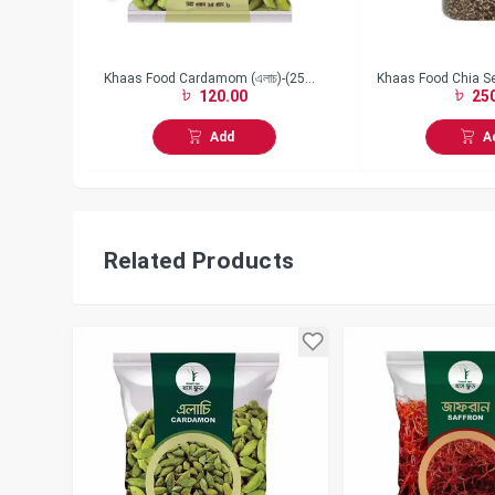
Dry Fish
Khaas Food Cardamom (এলাচ)-(25
Khaas Food Chia Seed
120.00
250
gm)
(150gm)
Add
A
Related Products