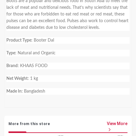
Boots are a popular and delicious food in South Asia to meet the
lack of meat and nutritional needs. That’s why scientists say that
for those who are forbidden to eat red meat or red meat, these
pulses can be an excellent food. Pulses also work to control heart
disease and diabetes due to low cholesterol levels.
Product Type:
Booter Dal
Type:
Natural and Organic
Brand:
KHAAS FOOD
Net Weight:
1 kg
Made In:
Bangladesh
View More
More from this store