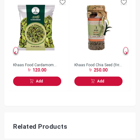
Khaas Food Cardamom
Khaas Food Chia Seed (চিয়া
Kh
120.00
250.00
(এলাচ)-(25 gm)
বীজ)- (150gm)
বা
Add
Add
Related Products