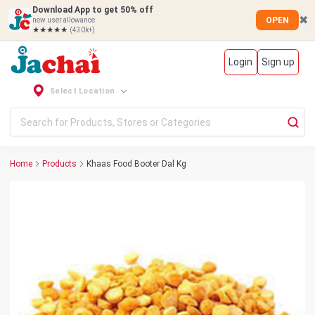
Download App to get 50% off
✖
OPEN
new user allowance
★★★★★
(430k+)
Login
Sign up
Select Location
Home
Products
Khaas Food Booter Dal Kg