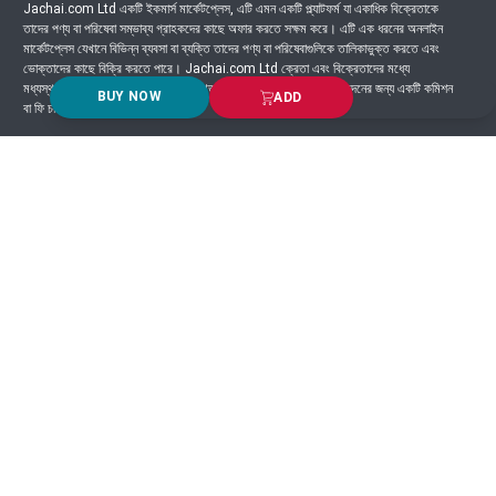
Jachai.com Ltd একটি ইকমার্স মার্কেটপ্লেস, এটি এমন একটি প্ল্যাটফর্ম যা একাধিক বিক্রেতাকে
তাদের পণ্য বা পরিষেবা সম্ভাব্য গ্রাহকদের কাছে অফার করতে সক্ষম করে। এটি এক ধরনের অনলাইন
মার্কেটপ্লেস যেখানে বিভিন্ন ব্যবসা বা ব্যক্তি তাদের পণ্য বা পরিষেবাগুলিকে তালিকাভুক্ত করতে এবং
ভোক্তাদের কাছে বিক্রি করতে পারে। Jachai.com Ltd ক্রেতা এবং বিক্রেতাদের মধ্যে
মধ্যস্থতাকারী হিসাবে কাজ করে এবং সাধারণত প্ল্যাটফর্মে সংঘটিত প্রতিটি লেনদেনের জন্য একটি কমিশন
BUY NOW
ADD
বা ফি চার্জ করে।
Got Question? Call us 24/7
9639-333444
Information
Customer Service
Order Process
About Us
Campaign Update
Returns & Refunds
News & Events
Terms & Conditions
Support & Helpline
Jachai Career Club
EMI Policy
Privacy Policy
Get in Touch
69/E, Green road, Panthapath, Dhaka-1215.