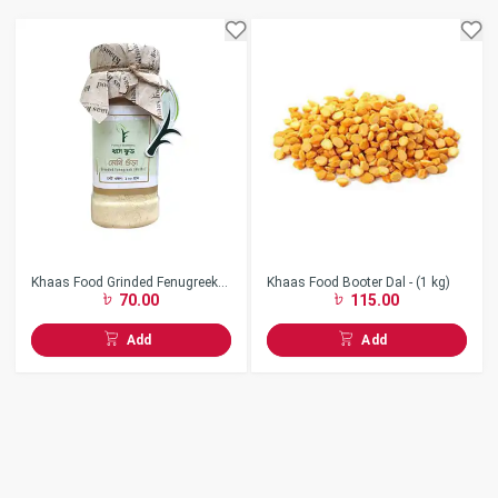
Khaas Food Grinded Fenugreek
Khaas Food Booter Dal - (1 kg)
70.00
115.00
(মেথি) 100 gm
Add
Add