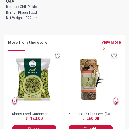
Q&A
Bombay Chili Pickle
Brand : Khaas Food
Net Weight : 200 gm
View More
More from this store
Khaas Food Cardamom
Khaas Food Chia Seed (চিয়া
Kh
120.00
250.00
(এলাচ)-(25 gm)
বীজ)- (150gm)
বা
Add
Add