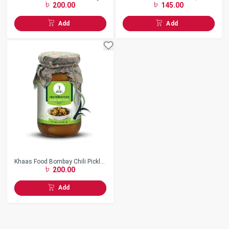
200.00
145.00
gm)
Add
Add
Khaas Food Bombay Chili Pickle -
200.00
(200 gm)
Add