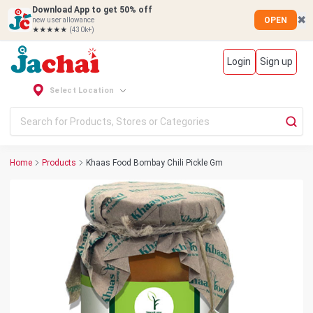
Download App to get 50% off
✖
OPEN
new user allowance
★★★★★
(430k+)
Login
Sign up
Select Location
Home
Products
Khaas Food Bombay Chili Pickle Gm