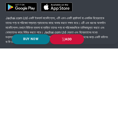
Jachai.com Ltd একটি ইকমার্স মার্কেটপ্লেস, এটি এমন একটি প্ল্যাটফর্ম যা একাধিক বিক্রেতাকে
তাদের পণ্য বা পরিষেবা সম্ভাব্য গ্রাহকদের কাছে অফার করতে সক্ষম করে। এটি এক ধরনের অনলাইন
মার্কেটপ্লেস যেখানে বিভিন্ন ব্যবসা বা ব্যক্তি তাদের পণ্য বা পরিষেবাগুলিকে তালিকাভুক্ত করতে এবং
ভোক্তাদের কাছে বিক্রি করতে পারে। Jachai.com Ltd ক্রেতা এবং বিক্রেতাদের মধ্যে
মধ্যস্থতাকারী হিসাবে কাজ করে এবং সাধারণত প্ল্যাটফর্মে সংঘটিত প্রতিটি লেনদেনের জন্য একটি কমিশন
BUY NOW
ADD
বা ফি চার্জ করে।
Got Question? Call us 24/7
9639-333444
Information
Customer Service
Order Process
About Us
Campaign Update
Returns & Refunds
News & Events
Terms & Conditions
Support & Helpline
Jachai Career Club
EMI Policy
Privacy Policy