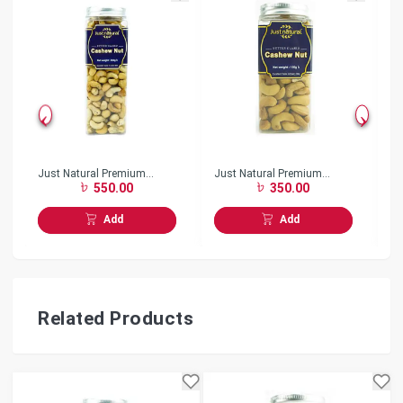
Just Natural Premium
Just Natural Premium
Ju
550.00
350.00
Butter Glazed Cashew Nut
Butter Glazed Cashew Nut
1
250gm
150gm
Add
Add
Related Products