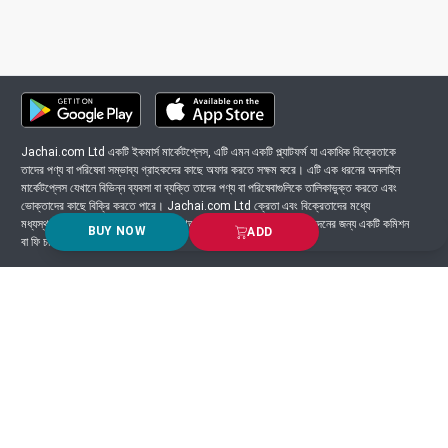
Jachai.com Ltd একটি ইকমার্স মার্কেটপ্লেস, এটি এমন একটি প্ল্যাটফর্ম যা একাধিক বিক্রেতাকে
তাদের পণ্য বা পরিষেবা সম্ভাব্য গ্রাহকদের কাছে অফার করতে সক্ষম করে। এটি এক ধরনের অনলাইন
মার্কেটপ্লেস যেখানে বিভিন্ন ব্যবসা বা ব্যক্তি তাদের পণ্য বা পরিষেবাগুলিকে তালিকাভুক্ত করতে এবং
ভোক্তাদের কাছে বিক্রি করতে পারে। Jachai.com Ltd ক্রেতা এবং বিক্রেতাদের মধ্যে
মধ্যস্থতাকারী হিসাবে কাজ করে এবং সাধারণত প্ল্যাটফর্মে সংঘটিত প্রতিটি লেনদেনের জন্য একটি কমিশন
BUY NOW
ADD
বা ফি চার্জ করে।
Got Question? Call us 24/7
9639-333444
Information
Customer Service
Order Process
About Us
Campaign Update
Returns & Refunds
News & Events
Terms & Conditions