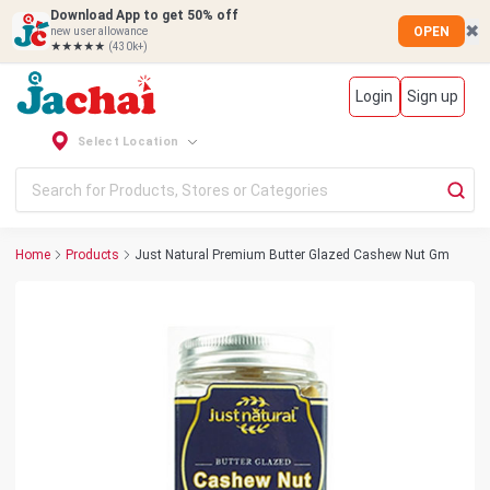
Download App to get 50% off
✖
OPEN
new user allowance
★★★★★
(430k+)
Login
Sign up
Select Location
Home
Products
Just Natural Premium Butter Glazed Cashew Nut Gm