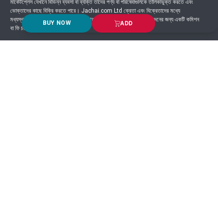
মার্কেটপ্লেস যেখানে বিভিন্ন ব্যবসা বা ব্যক্তি তাদের পণ্য বা পরিষেবাগুলিকে তালিকাভুক্ত করতে এবং
ভোক্তাদের কাছে বিক্রি করতে পারে। Jachai.com Ltd ক্রেতা এবং বিক্রেতাদের মধ্যে
মধ্যস্থতাকারী হিসাবে কাজ করে এবং সাধারণত প্ল্যাটফর্মে সংঘটিত প্রতিটি লেনদেনের জন্য একটি কমিশন
BUY NOW
ADD
বা ফি চার্জ করে।
Got Question? Call us 24/7
9639-333444
Information
Customer Service
Order Process
About Us
Campaign Update
Returns & Refunds
News & Events
Terms & Conditions
Support & Helpline
Jachai Career Club
EMI Policy
Privacy Policy
Get in Touch
69/E, Green road, Panthapath, Dhaka-1215.
+880 1955-529893
support@jachai.com