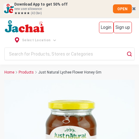
Download App to get 50% off
✖
OPEN
new user allowance
★★★★★
(430k+)
Login
Sign up
Select Location
Home
Products
Just Natural Lychee Flower Honey Gm