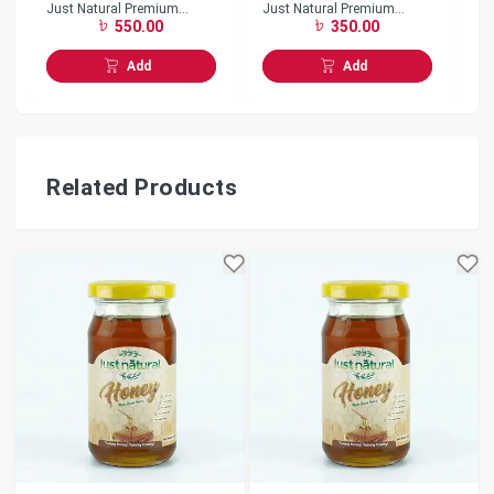
Just Natural Premium
Just Natural Premium
Ju
550.00
350.00
Butter Glazed Cashew Nut
Butter Glazed Cashew Nut
1
250gm
150gm
Add
Add
Related Products