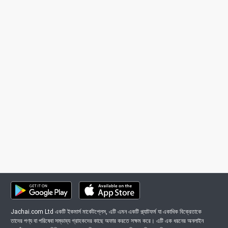
Jachai.com Ltd একটি ইকমার্স মার্কেটপ্লেস, এটি এমন একটি প্ল্যাটফর্ম যা একাধিক বিক্রেতাকে
তাদের পণ্য বা পরিষেবা সম্ভাব্য গ্রাহকদের কাছে অফার করতে সক্ষম করে। এটি এক ধরনের অনলাইন