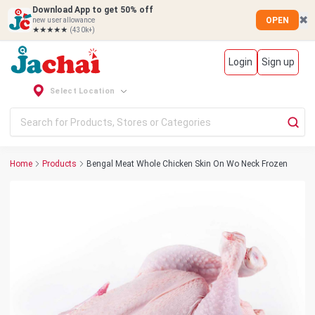
Download App to get 50% off
✖
OPEN
new user allowance
★★★★★
(430k+)
Login
Sign up
Select Location
Home
Products
Bengal Meat Whole Chicken Skin On Wo Neck Frozen