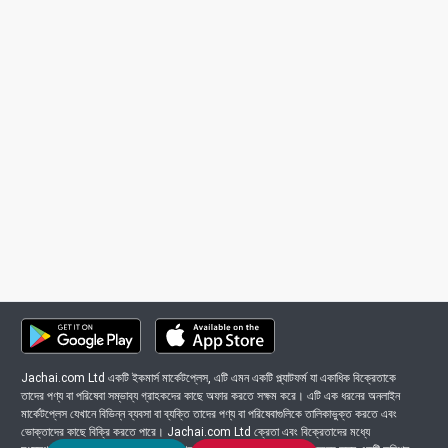
Jachai.com Ltd একটি ইকমার্স মার্কেটপ্লেস, এটি এমন একটি প্ল্যাটফর্ম যা একাধিক বিক্রেতাকে
তাদের পণ্য বা পরিষেবা সম্ভাব্য গ্রাহকদের কাছে অফার করতে সক্ষম করে। এটি এক ধরনের অনলাইন
মার্কেটপ্লেস যেখানে বিভিন্ন ব্যবসা বা ব্যক্তি তাদের পণ্য বা পরিষেবাগুলিকে তালিকাভুক্ত করতে এবং
ভোক্তাদের কাছে বিক্রি করতে পারে। Jachai.com Ltd ক্রেতা এবং বিক্রেতাদের মধ্যে