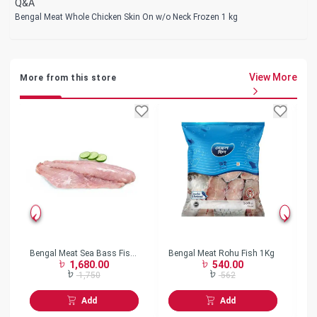
Q&A
Bengal Meat Whole Chicken Skin On w/o Neck Frozen 1 kg
View More
More from this store
Bengal Meat Sea Bass Fish
Bengal Meat Rohu Fish 1Kg
Be
1,680.00
540.00
Fillet 1Kg
2
1,750
562
Add
Add