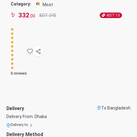
Category:
Meat
332
BDT 345
-BDT
13
.00
0
reviews
Delivery
To Bangladesh
Delivery From:
Dhaka
Delivery to:
Delivery Method