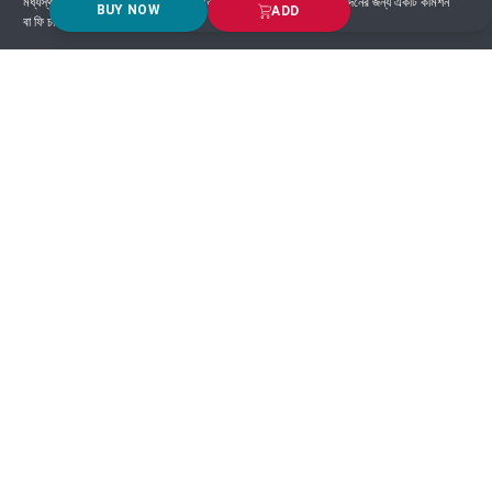
মধ্যস্থতাকারী হিসাবে কাজ করে এবং সাধারণত প্ল্যাটফর্মে সংঘটিত প্রতিটি লেনদেনের জন্য একটি কমিশন
BUY NOW
ADD
বা ফি চার্জ করে।
Got Question? Call us 24/7
9639-333444
Information
Customer Service
Order Process
About Us
Campaign Update
Returns & Refunds
News & Events
Terms & Conditions
Support & Helpline
Jachai Career Club
EMI Policy
Privacy Policy
Get in Touch
69/E, Green road, Panthapath, Dhaka-1215.
+880 1955-529893
support@jachai.com