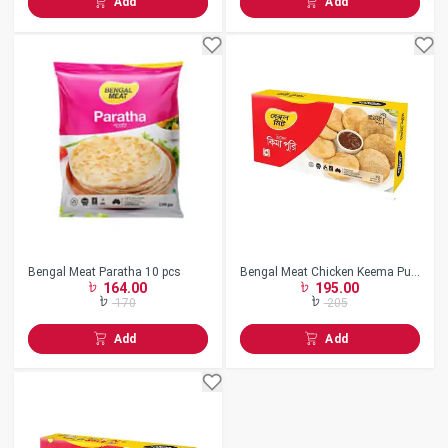
Add
Add
Bengal Meat Paratha 10 pcs
Bengal Meat Chicken Keema Puri
164.00
195.00
320gm
170
205
Add
Add