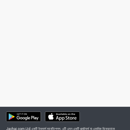
Jachai.com Ltd একটি ইকমার্স মার্কেটপ্লেস, এটি এমন একটি প্ল্যাটফর্ম যা একাধিক বিক্রেতাকে