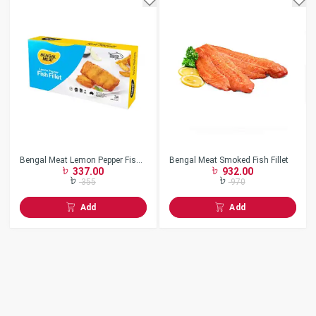
Bengal Meat Lemon Pepper Fish
Bengal Meat Smoked Fish Fillet
337.00
932.00
Fillet 360gm
355
970
Add
Add