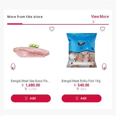
View More
More from this store
Bengal Meat Sea Bass Fish
Bengal Meat Rohu Fish 1Kg
Be
1,680.00
540.00
Fillet 1Kg
2
1,750
562
Add
Add