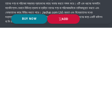
তাদের পণ্য বা পরিষেবা সম্ভাব্য গ্রাহকদের কাছে অফার করতে সক্ষম করে। এটি এক ধরনের অনলাইন
মার্কেটপ্লেস যেখানে বিভিন্ন ব্যবসা বা ব্যক্তি তাদের পণ্য বা পরিষেবাগুলিকে তালিকাভুক্ত করতে এবং
ভোক্তাদের কাছে বিক্রি করতে পারে। Jachai.com Ltd ক্রেতা এবং বিক্রেতাদের মধ্যে
মধ্যস্থতাকারী হিসাবে কাজ করে এবং সাধারণত প্ল্যাটফর্মে সংঘটিত প্রতিটি লেনদেনের জন্য একটি কমিশন
BUY NOW
ADD
বা ফি চার্জ করে।
Got Question? Call us 24/7
9639-333444
Information
Customer Service
Order Process
About Us
Campaign Update
Returns & Refunds
News & Events
Terms & Conditions
Support & Helpline
Jachai Career Club
EMI Policy
Privacy Policy
Get in Touch
69/E, Green road, Panthapath, Dhaka-1215.
+880 1955-529893