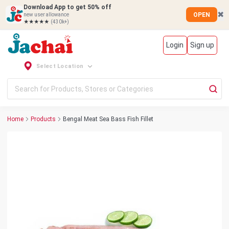
Download App to get 50% off
✖
OPEN
new user allowance
★★★★★
(430k+)
Login
Sign up
Select Location
Home
Products
Bengal Meat Sea Bass Fish Fillet