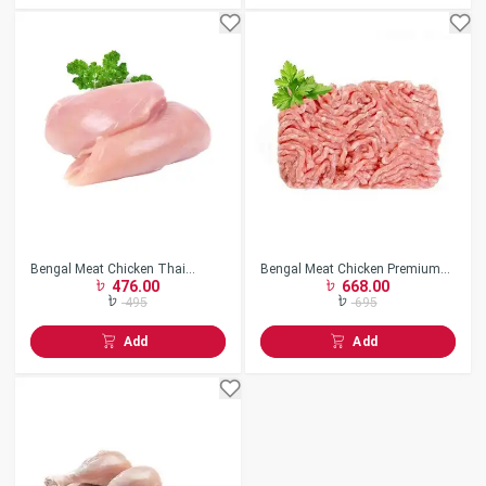
Bengal Meat Chicken Thai
Bengal Meat Chicken Premium
476.00
668.00
Boneless
Keema
495
695
Add
Add