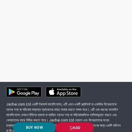
Jachai.com Ltd একটি ইকমার্স মার্কেটপ্লেস, এটি এমন একটি প্ল্যাটফর্ম যা একাধিক বিক্রেতাকে
তাদের পণ্য বা পরিষেবা সম্ভাব্য গ্রাহকদের কাছে অফার করতে সক্ষম করে। এটি এক ধরনের অনলাইন
মার্কেটপ্লেস যেখানে বিভিন্ন ব্যবসা বা ব্যক্তি তাদের পণ্য বা পরিষেবাগুলিকে তালিকাভুক্ত করতে এবং
ভোক্তাদের কাছে বিক্রি করতে পারে। Jachai.com Ltd ক্রেতা এবং বিক্রেতাদের মধ্যে
মধ্যস্থতাকারী হিসাবে কাজ করে এবং সাধারণত প্ল্যাটফর্মে সংঘটিত প্রতিটি লেনদেনের জন্য একটি কমিশন
BUY NOW
ADD
বা ফি চার্জ করে।