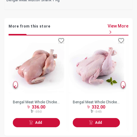
View More
More from this store
Bengal Meat Whole Chicken
Bengal Meat Whole Chicken
Be
336.00
332.00
Skin Less w/o Neck Frozen
Skin On w/o Neck Frozen
Bo
350
345
Add
Add