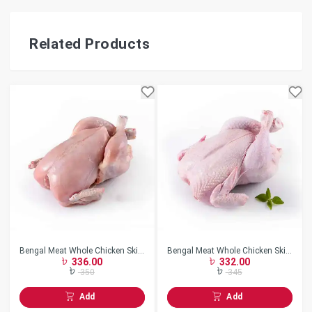
Related Products
Bengal Meat Whole Chicken Skin
Bengal Meat Whole Chicken Skin
336.00
332.00
Less w/o Neck Frozen
On w/o Neck Frozen
350
345
Add
Add