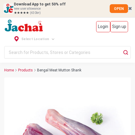
Download App to get 50% off
✖
OPEN
new user allowance
★★★★★
(430k+)
Login
Sign up
Select Location
Home
Products
Bengal Meat Mutton Shank