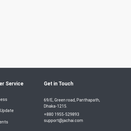
r Service
Get in Touch
cess
69/E, Green road, Panthapath,
Dhaka-1215.
 Update
+880 1955-529893
support@jachai.com
ents