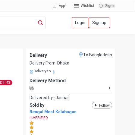
App!
Wishlist
Signin
Login
Sign up
Delivery
To Bangladesh
Delivery From:
Dhaka
Delivery to:
Delivery Method
BDT
43
Delivered by :
Jachai
Sold by
+
Follow
Bengal Meat Kalabagan
VERIFIED