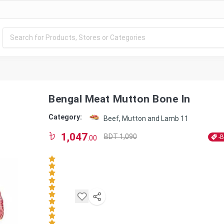
Bengal Meat Mutton Bone In
Category:
Beef, Mutton and Lamb 11
1,047
BDT 1,090
-
.00