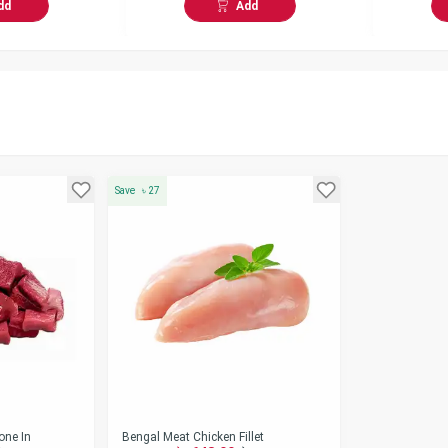
dd
Add
Save
৳
27
one In
Bengal Meat Chicken Fillet