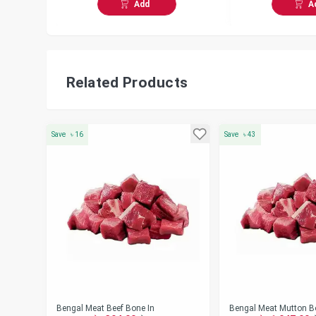
Add
A
Related Products
Save
৳
16
Save
৳
43
Bengal Meat Beef Bone In
Bengal Meat Mutton B