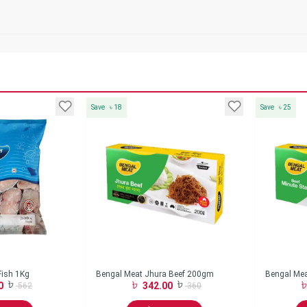
Save
৳
18
Save
৳
25
Fish 1Kg
Bengal Meat Jhura Beef 200gm
Bengal Mea
0
342.00
562
360
gm