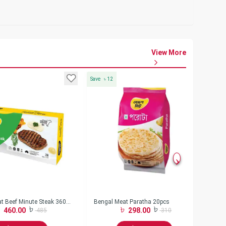
View More
Save
৳
12
Save
t Beef Minute Steak 360
Bengal Meat Paratha 20pcs
Be
460.00
298.00
485
310