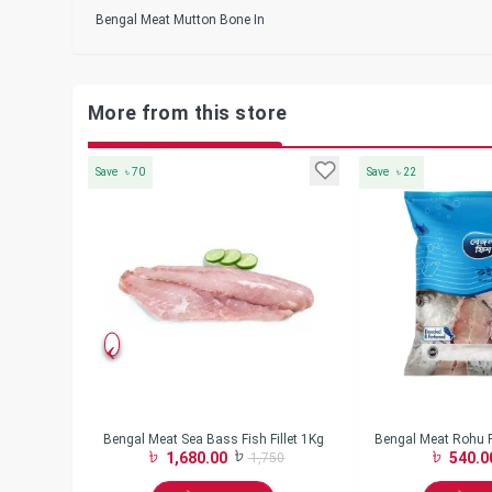
Bengal Meat Mutton Bone In
More from this store
Save
৳
70
Save
৳
22
ni Spring Roll
Bengal Meat Sea Bass Fish Fillet 1Kg
Bengal Meat Rohu 
1,680.00
540.0
0
1,750