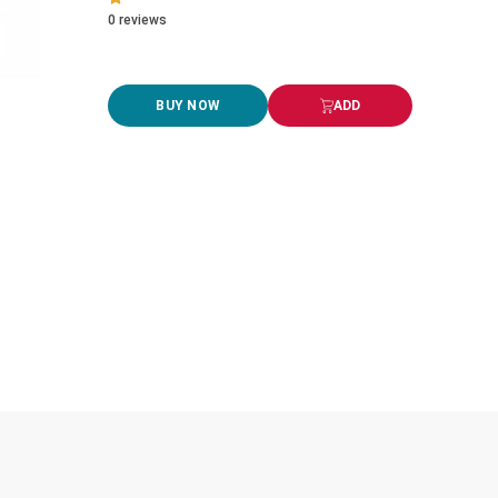
0
reviews
BUY NOW
ADD