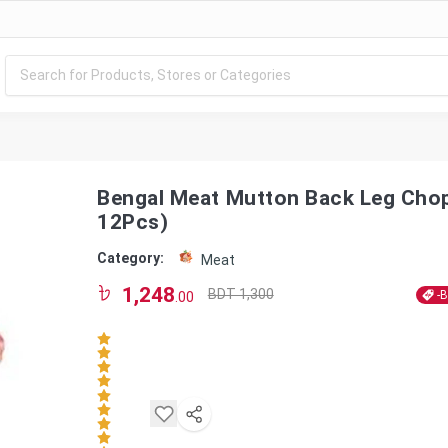
Bengal Meat Mutton Back Leg Chop
12Pcs)
Category:
Meat
1,248
BDT 1,300
-
.00