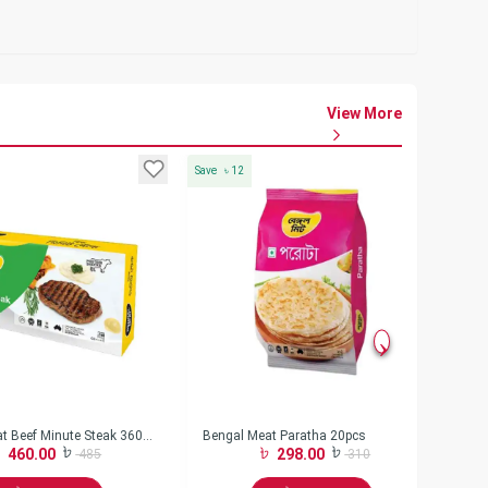
View More
Save
৳
12
Save
t Beef Minute Steak 360
Bengal Meat Paratha 20pcs
Be
460.00
298.00
485
310