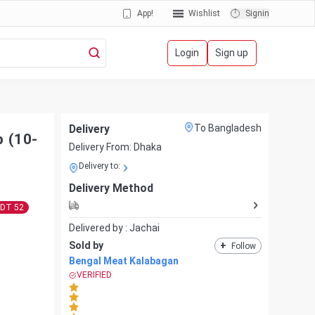
App!
Wishlist
Signin
Login
Sign up
Delivery
To Bangladesh
 (10-
Delivery From:
Dhaka
Delivery to:
Delivery Method
BDT
52
Delivered by :
Jachai
Sold by
+
Follow
Bengal Meat Kalabagan
VERIFIED