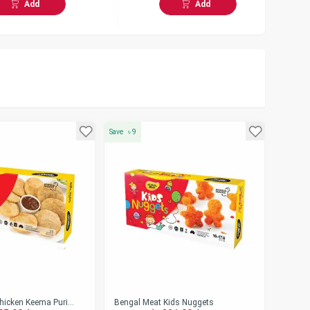
Add
Add
Save
৳
9
hicken Keema Puri
Bengal Meat Kids Nuggets