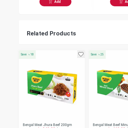
Add
A
Related Products
Save
৳
18
Save
৳
25
Bengal Meat Jhura Beef 200gm
Bengal Meat Beef Minu