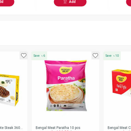
dd
Add
Save
৳
6
Save
৳
10
te Steak 360
Bengal Meat Paratha 10 pcs
Bengal Meat C