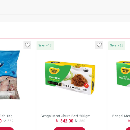
Save
৳
18
Save
৳
25
Fish 1Kg
Bengal Meat Jhura Beef 200gm
Bengal Mea
0
342.00
562
360
gm