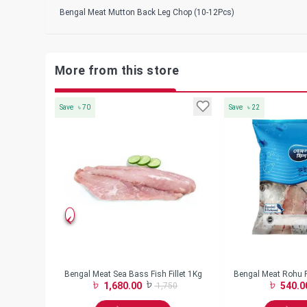
Bengal Meat Mutton Back Leg Chop (10-12Pcs)
More from this store
Save
৳
70
Save
৳
22
ni Spring Roll
Bengal Meat Sea Bass Fish Fillet 1Kg
Bengal Meat Rohu 
1,680.00
540.0
0
1,750