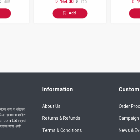
164.00
1
485
170
320gm
Add
Information
Custome
About Us
Order Pro
দের পণ্য বা পরিষেবা
্ন ব্যবসা বা ব্যক্তি
Returns & Refunds
Campaign
chai.com Ltd ক্রেতা
েনদেনের জন্য একটি
Terms & Conditions
News & Ev