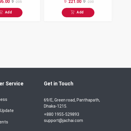
95.00
221.00
205
230
Add
Add
r Service
Get in Touch
cess
69/E, Green road, Panthapath,
Dhaka-1215.
 Update
+880 1955-529893
support@jachai.com
ents