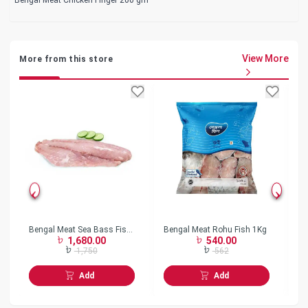
View More
More from this store
Bengal Meat Sea Bass Fish
Bengal Meat Rohu Fish 1Kg
Be
1,680.00
540.00
Fillet 1Kg
2
1,750
562
Add
Add