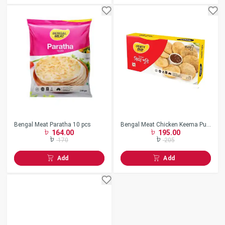
Bengal Meat Paratha 10 pcs
Bengal Meat Chicken Keema Puri
164.00
195.00
320gm
170
205
Add
Add