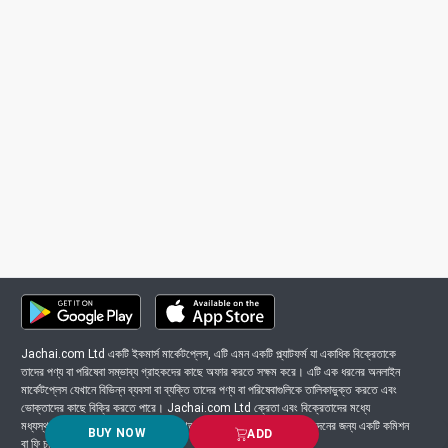
Jachai.com Ltd একটি ইকমার্স মার্কেটপ্লেস, এটি এমন একটি প্ল্যাটফর্ম যা একাধিক বিক্রেতাকে
তাদের পণ্য বা পরিষেবা সম্ভাব্য গ্রাহকদের কাছে অফার করতে সক্ষম করে। এটি এক ধরনের অনলাইন
মার্কেটপ্লেস যেখানে বিভিন্ন ব্যবসা বা ব্যক্তি তাদের পণ্য বা পরিষেবাগুলিকে তালিকাভুক্ত করতে এবং
ভোক্তাদের কাছে বিক্রি করতে পারে। Jachai.com Ltd ক্রেতা এবং বিক্রেতাদের মধ্যে
মধ্যস্থতাকারী হিসাবে কাজ করে এবং সাধারণত প্ল্যাটফর্মে সংঘটিত প্রতিটি লেনদেনের জন্য একটি কমিশন
BUY NOW
ADD
বা ফি চার্জ করে।