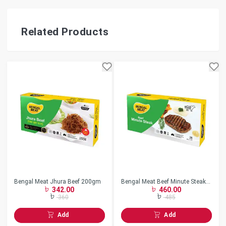
Related Products
Bengal Meat Jhura Beef 200gm
Bengal Meat Beef Minute Steak
342.00
460.00
360 gm
360
485
Add
Add