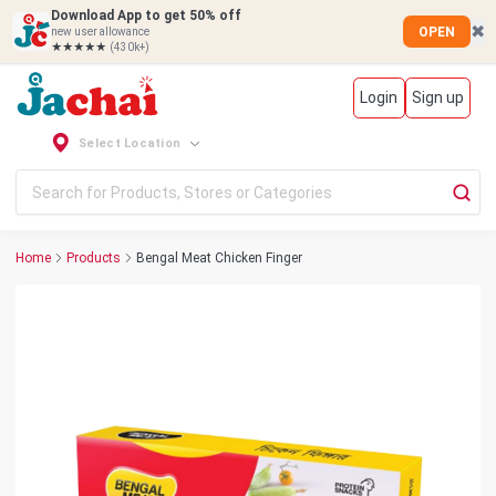
Download App to get 50% off
✖
OPEN
new user allowance
★★★★★
(430k+)
Login
Sign up
Select Location
Home
Products
Bengal Meat Chicken Finger