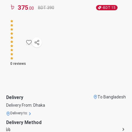
375
BDT 390
-BDT
15
.00
0
reviews
Delivery
To Bangladesh
Delivery From:
Dhaka
Delivery to:
Delivery Method