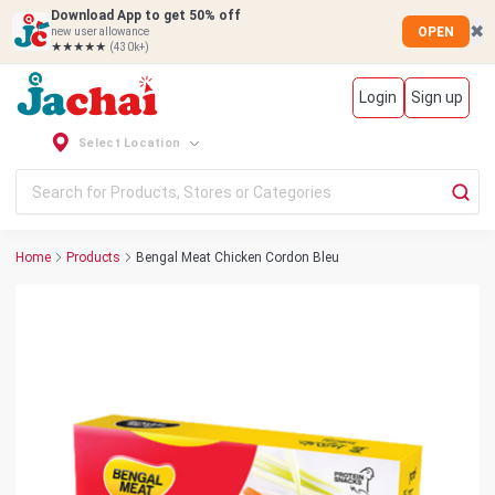
Download App to get 50% off
✖
OPEN
new user allowance
★★★★★
(430k+)
Login
Sign up
Select Location
Home
Products
Bengal Meat Chicken Cordon Bleu