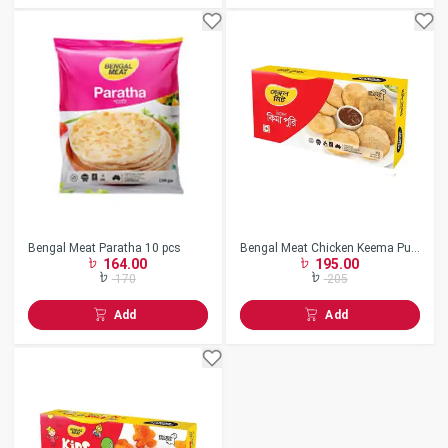
Bengal Meat Paratha 10 pcs
Bengal Meat Chicken Keema Puri
164.00
195.00
320gm
170
205
Add
Add