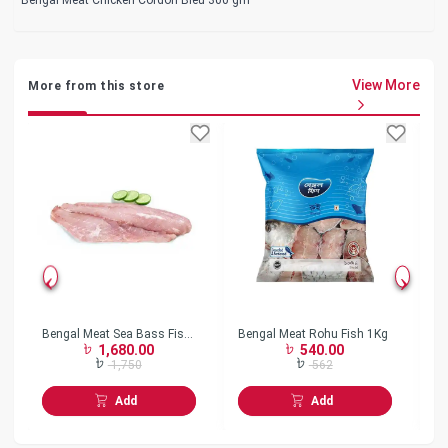
View More
More from this store
Bengal Meat Sea Bass Fish
Bengal Meat Rohu Fish 1Kg
Be
1,680.00
540.00
Fillet 1Kg
2
1,750
562
Add
Add