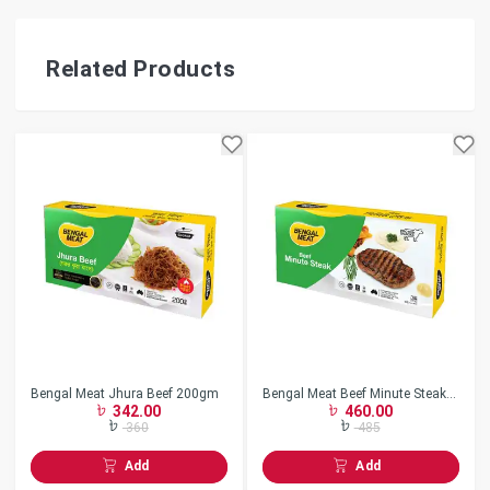
Related Products
Bengal Meat Jhura Beef 200gm
Bengal Meat Beef Minute Steak
342.00
460.00
360 gm
360
485
Add
Add