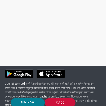
Jachai.com Ltd একটি ইকমার্স মার্কেটপ্লেস, এটি এমন একটি প্ল্যাটফর্ম যা একাধিক বিক্রেতাকে
তাদের পণ্য বা পরিষেবা সম্ভাব্য গ্রাহকদের কাছে অফার করতে সক্ষম করে। এটি এক ধরনের অনলাইন
মার্কেটপ্লেস যেখানে বিভিন্ন ব্যবসা বা ব্যক্তি তাদের পণ্য বা পরিষেবাগুলিকে তালিকাভুক্ত করতে এবং
ভোক্তাদের কাছে বিক্রি করতে পারে। Jachai.com Ltd ক্রেতা এবং বিক্রেতাদের মধ্যে
মধ্যস্থতাকারী হিসাবে কাজ করে এবং সাধারণত প্ল্যাটফর্মে সংঘটিত প্রতিটি লেনদেনের জন্য একটি কমিশন
BUY NOW
ADD
বা ফি চার্জ করে।