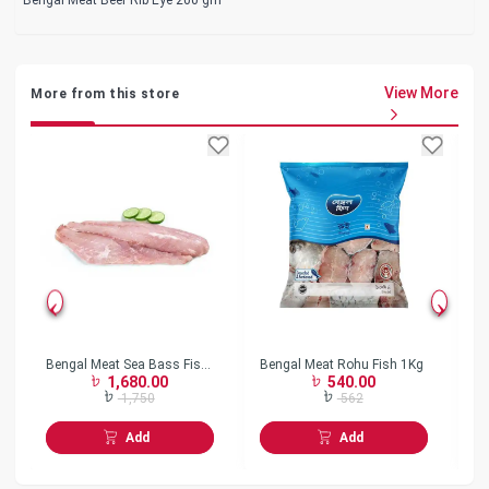
View More
More from this store
Bengal Meat Sea Bass Fish
Bengal Meat Rohu Fish 1Kg
Be
1,680.00
540.00
Fillet 1Kg
2
1,750
562
Add
Add