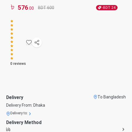
576
BDT 600
-BDT
24
.00
0
reviews
Delivery
To Bangladesh
Delivery From:
Dhaka
Delivery to:
Delivery Method