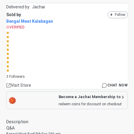
Delivered by :
Jachai
Sold by
+
Follow
Bengal Meat Kalabagan
VERIFIED
3
Followers
Visit Store
CHAT NOW
Become a Jachai Membership to
redeem coins for discount on checkout
Description
Q&A
Bengal Meat Beef Rib Eye 200 gm