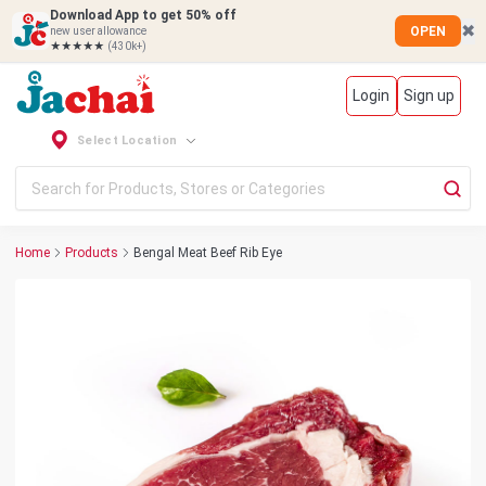
Download App to get 50% off
✖
OPEN
new user allowance
★★★★★
(430k+)
Login
Sign up
Select Location
Home
Products
Bengal Meat Beef Rib Eye