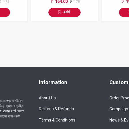
164.00
1
485
170
320gm
Add
Information
Custome
About Us
Order Pro
দের পণ্য বা পরিষেবা
্ন ব্যবসা বা ব্যক্তি
Returns & Refunds
Campaign
chai.com Ltd ক্রেতা
েনদেনের জন্য একটি
Terms & Conditions
News & Ev