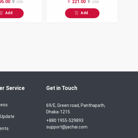
95.00
221.00
205
230
Add
Add
r Service
Get in Touch
cess
69/E, Green road, Panthapath,
Dhaka-1215.
 Update
+880 1955-529893
support@jachai.com
ents