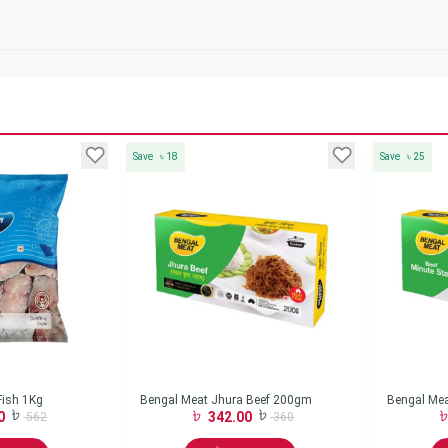
Save
৳
18
Save
৳
25
Fish 1Kg
Bengal Meat Jhura Beef 200gm
Bengal Mea
0
342.00
562
360
gm