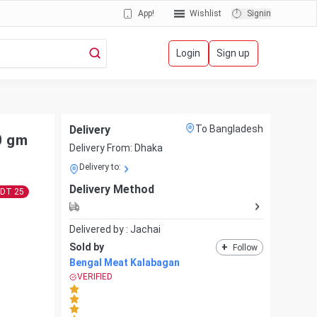
App!
Wishlist
Signin
Login
Sign up
Delivery
To Bangladesh
0 gm
Delivery From:
Dhaka
Delivery to:
Delivery Method
BDT
25
Delivered by :
Jachai
Sold by
+
Follow
Bengal Meat Kalabagan
VERIFIED