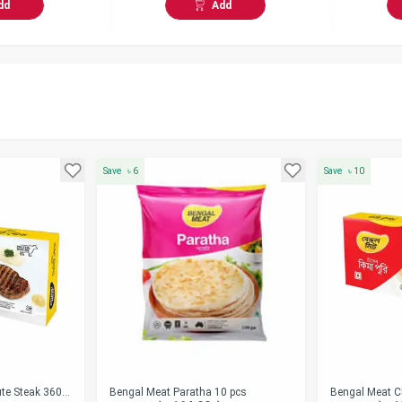
dd
Add
Save
৳
6
Save
৳
10
te Steak 360
Bengal Meat Paratha 10 pcs
Bengal Meat C