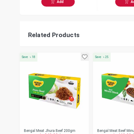
Add
A
Related Products
Save
৳
18
Save
৳
25
Bengal Meat Jhura Beef 200gm
Bengal Meat Beef Minu