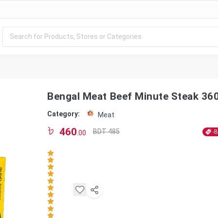
Bengal Meat Beef Minute Steak 36
Category:
Meat
460
BDT 485
-
.00