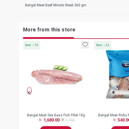
Bengal Meat Beef Minute Steak 360 gm
More from this store
Save
৳
70
Save
৳
22
ni Spring Roll
Bengal Meat Sea Bass Fish Fillet 1Kg
Bengal Meat Rohu 
1,680.00
540.0
0
1,750