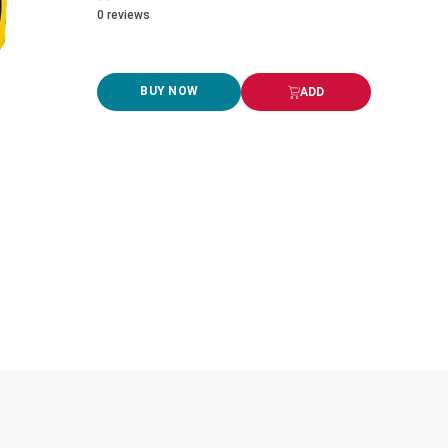
0
reviews
BUY NOW
ADD