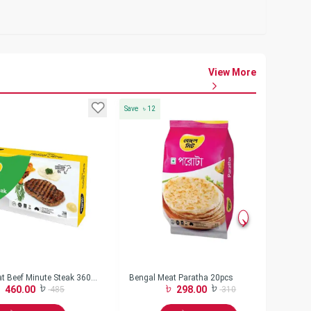
View More
Save
৳
12
Save
t Beef Minute Steak 360
Bengal Meat Paratha 20pcs
Be
460.00
298.00
485
310