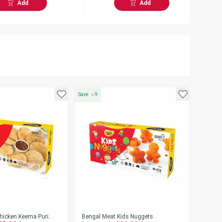
Add
Add
Save
৳
9
hicken Keema Puri
Bengal Meat Kids Nuggets