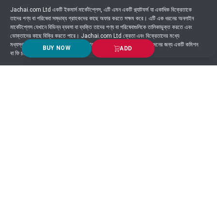
Jachai.com Ltd একটি ইকমার্স মার্কেটপ্লেস, এটি এমন একটি প্ল্যাটফর্ম যা একাধিক বিক্রেতাকে
তাদের পণ্য বা পরিষেবা সম্ভাব্য গ্রাহকদের কাছে অফার করতে সক্ষম করে। এটি এক ধরনের অনলাইন
মার্কেটপ্লেস যেখানে বিভিন্ন ব্যবসা বা ব্যক্তি তাদের পণ্য বা পরিষেবাগুলিকে তালিকাভুক্ত করতে এবং
ভোক্তাদের কাছে বিক্রি করতে পারে। Jachai.com Ltd ক্রেতা এবং বিক্রেতাদের মধ্যে
মধ্যস্থতাকারী হিসাবে কাজ করে এবং সাধারণত প্ল্যাটফর্মে সংঘটিত প্রতিটি লেনদেনের জন্য একটি কমিশন
BUY NOW
ADD
বা ফি চার্জ করে।
Got Question? Call us 24/7
9639-333444
Information
Customer Service
Order Process
About Us
Campaign Update
Returns & Refunds
News & Events
Terms & Conditions
Support & Helpline
Jachai Career Club
EMI Policy
Privacy Policy
Get in Touch
69/E, Green road, Panthapath, Dhaka-1215.