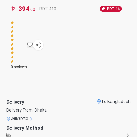
394
BDT 410
-BDT
16
.00
0
reviews
Delivery
To Bangladesh
Delivery From:
Dhaka
Delivery to:
Delivery Method