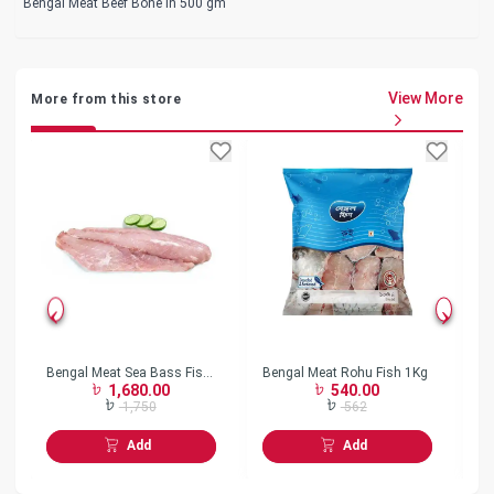
Bengal Meat Beef Bone In 500 gm
View More
More from this store
Bengal Meat Sea Bass Fish
Bengal Meat Rohu Fish 1Kg
Be
1,680.00
540.00
Fillet 1Kg
2
1,750
562
Add
Add