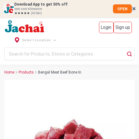
Download App to get 50% off
✖
OPEN
new user allowance
★★★★★
(430k+)
Login
Sign up
Select Location
Home
Products
Bengal Meat Beef Bone In