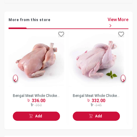
View More
More from this store
Bengal Meat Whole Chicken
Bengal Meat Whole Chicken
Be
336.00
332.00
Skin Less w/o Neck Frozen
Skin On w/o Neck Frozen
Bo
350
345
Add
Add