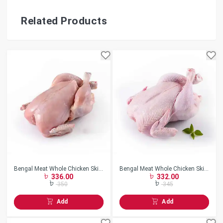
Related Products
Bengal Meat Whole Chicken Skin
Bengal Meat Whole Chicken Skin
336.00
332.00
Less w/o Neck Frozen
On w/o Neck Frozen
350
345
Add
Add