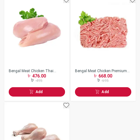
Bengal Meat Chicken Thai
Bengal Meat Chicken Premium
476.00
668.00
Boneless
Keema
495
695
Add
Add