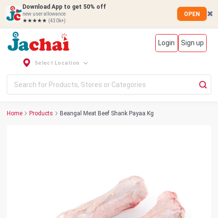
Download App to get 50% off
✖
OPEN
new user allowance
★★★★★
(430k+)
Login
Sign up
Select Location
Home
Products
Beangal Meat Beef Shank Payaa Kg